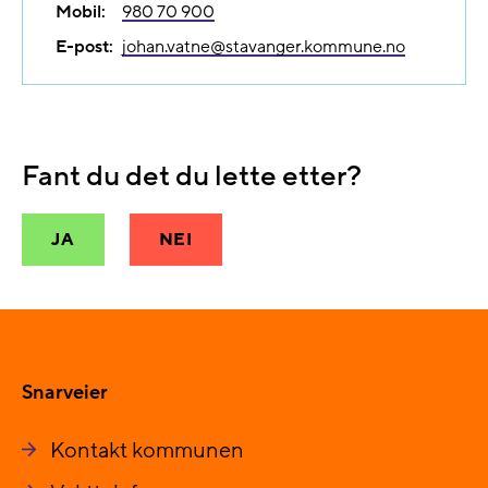
Mobil:
980 70 900
E-post:
johan.vatne@​stavanger.kommune.no
Fant du det du lette etter?
JA
NEI
Snarveier
Kontakt kommunen