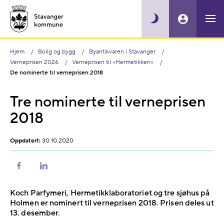
Hjem
Bolig og bygg
Byantikvaren i Stavanger
Verneprisen 2026
Verneprisen til «Hermetikken»
De nominerte til verneprisen 2018
Tre nominerte til verneprisen
2018
Oppdatert:
30.10.2020
Del
Del
på
på
Facebook
LinkedIn
Koch Parfymeri, Hermetikklaboratoriet og tre sjøhus på
Holmen er nominert til verneprisen 2018. Prisen deles ut
13. desember.