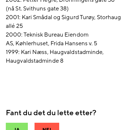
2002: Petter Hegre, Dronningens gate 36
(nå St. Svithuns gate 38)
2001: Kari Smådal og Sigurd Turøy, Storhaug
allé 25
2000: Teknisk Bureau Eiendom
AS, Køhlerhuset, Frida Hansens v. 5
1999: Kari Næss, Haugvaldstadminde,
Haugvaldstadminde 8
Fant du det du lette etter?
JA
NEI