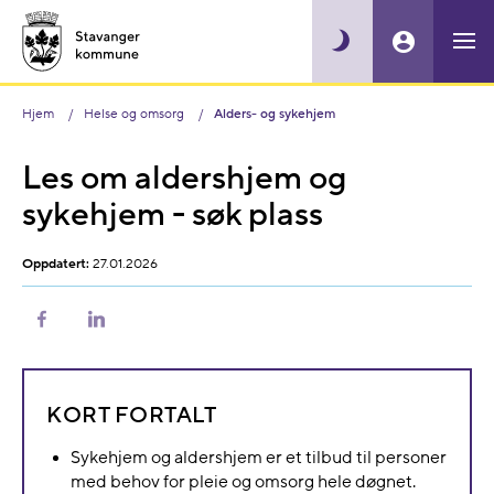
Hjem
Helse og omsorg
Alders- og sykehjem
Les om aldershjem og
sykehjem - søk plass
Oppdatert:
27.01.2026
Del
Del
på
på
Facebook
LinkedIn
KORT FORTALT
Sykehjem og aldershjem er et tilbud til personer
med behov for pleie og omsorg hele døgnet.