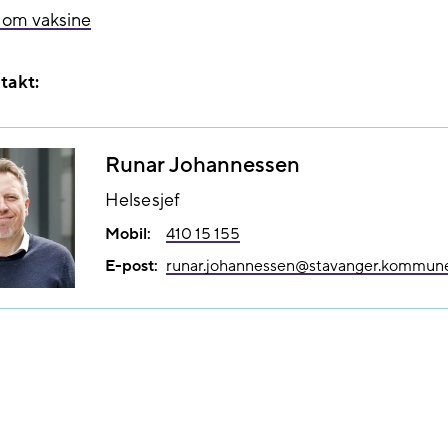
 om vaksine
takt:
Runar Johannessen
Helsesjef
Mobil:
410 15 155
E-post:
runar.johannessen@​stavanger.kommun