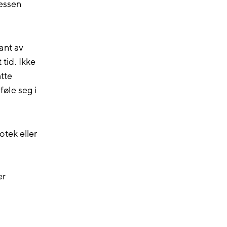
nessen
kant av
 tid. Ikke
åtte
øle seg i
tek eller
er