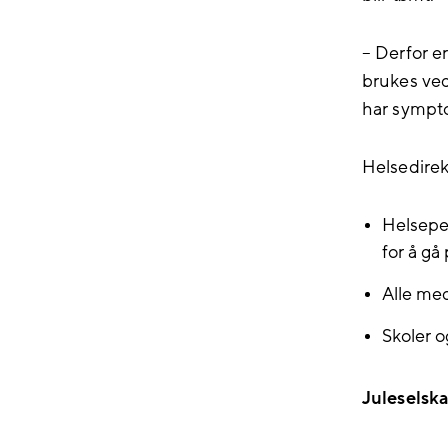
– Derfor er
brukes ved
har sympto
Helsedirekt
Helseper
for å gå
Alle med
Skoler o
Juleselsk