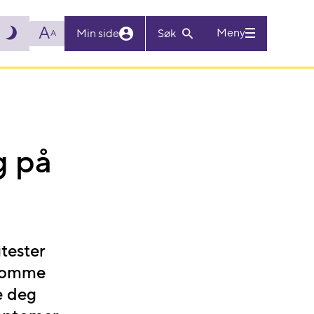
A
Meny
Min side
Søk
A
g på
tester
i tomme
ke deg