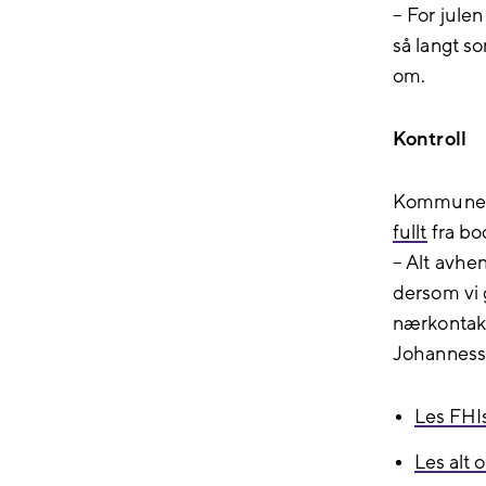
– For julen
så langt s
om.
Kontroll
Kommunen h
fullt
fra bo
– Alt avhe
dersom vi 
nærkontakt
Johanness
Les FHIs
Les alt