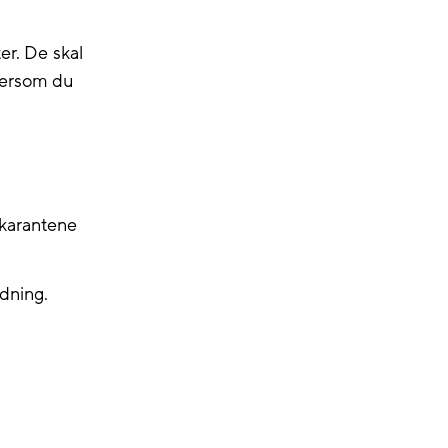
er. De skal
 dersom du
 karantene
dning.