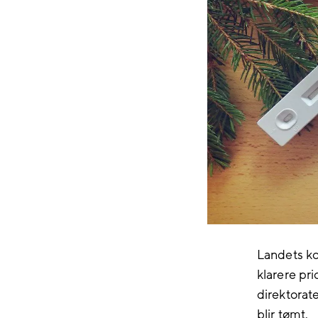
Landets ko
klarere pri
direktorat
blir tømt.