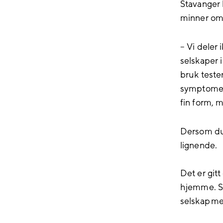
Stavanger 
minner om 
– Vi deler 
selskaper i
bruk testen
symptomer 
fin form, 
Dersom du 
lignende.
Det er git
hjemme. Sa
selskap med