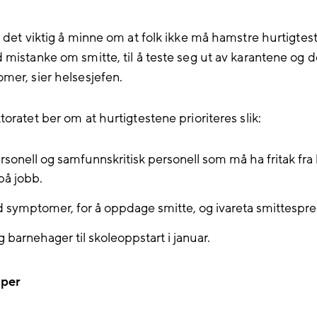
 det viktig å minne om at folk ikke må hamstre hurtigtest
 mistanke om smitte, til å teste seg ut av karantene og
mer, sier helsesjefen.
oratet ber om at hurtigtestene prioriteres slik:
sonell og samfunnskritisk personell som må ha fritak fra
 på jobb.
 symptomer, for å oppdage smitte, og ivareta smittespre
g barnehager til skoleoppstart i januar.
aper