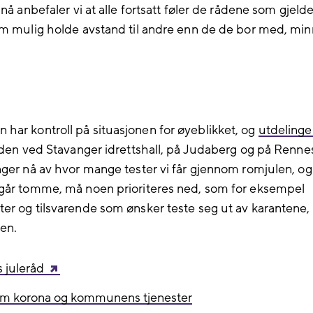
 nå anbefaler vi at alle fortsatt føler de rådene som gjelde
om mulig holde avstand til andre enn de de bor med, mi
ar kontroll på situasjonen for øyeblikket, og
utdelinge
den ved Stavanger idrettshall, på Judaberg og på Renne
nger nå av hvor mange tester vi får gjennom romjulen, og
går tomme, må noen prioriteres ned, som for eksempel
er og tilsvarende som ønsker teste seg ut av karantene, 
en.
 juleråd
 om korona og kommunens tjenester