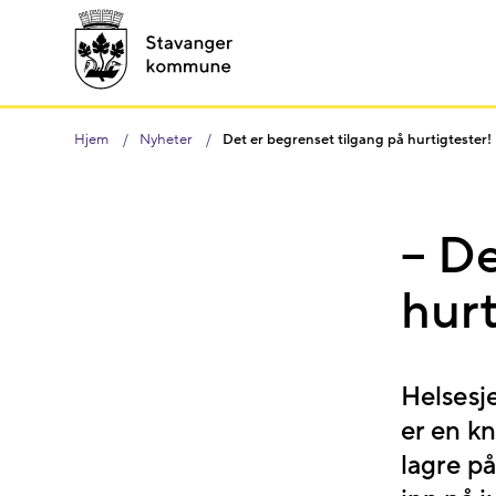
Hjem
Nyheter
Det er begrenset tilgang på hurtigtester!
– De
hurt
Helsesj
er en k
lagre på