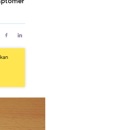
symptomer
riv
Del
Del
på
på
Facebook
LinkedIn
 kan