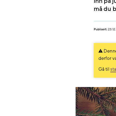
inn på j
må du b
Publisert:
23.12
Denne
derfor v
Gå til
st