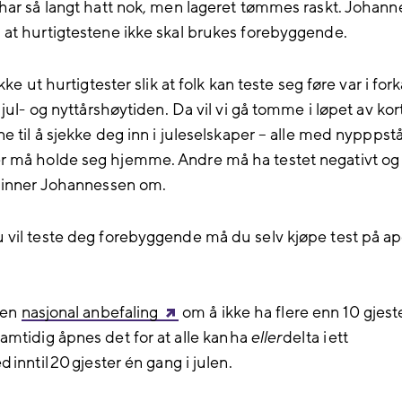
har så langt hatt nok, men lageret tømmes raskt. Johan
at hurtigtestene ikke skal brukes forebyggende.
ikke ut hurtigtester slik at folk kan teste seg føre var i for
 jul- og nyttårshøytiden. Da vil vi gå tomme i løpet av kort
e til å sjekke deg inn i juleselskaper – alle med nypppst
må holde seg hjemme. Andre må ha testet negativt og f
minner Johannessen om.
vil teste deg forebyggende må du selv kjøpe test på apo
t en
nasjonal anbefaling
om å ikke ha flere enn 10 gjest
mtidig åpnes det for at alle kan ha
eller
delta i ett
 inntil 20 gjester én gang i julen.