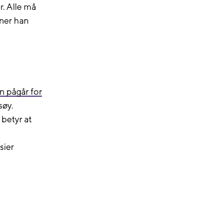
r. Alle må
nner han
n pågår for
søy.
 betyr at
sier