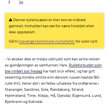
Del
Del
på
på
Facebook
LinkedIn
Denne nyhetssaken er mer enn en måned
gammel. Innholdet kan derfor være foreldet eller
ikke oppdatert.
Gå til
stavanger.kommune.no/nyheter
for siste nytt.
- Vi ønsker ikke et tredje utbrudd som kan sette resten
av gjenåpningen av samfunnet i fare.
Rulleforbudet som
ble innført sist fredag
har hatt stor effekt, og har gitt
vesentlig mindre smitte enn dersom russen hadde fått
rulle fritt, heter det i en felles uttalelse fra ordførerne i
Stavanger, Sandnes, Sola, Randaberg, Strand,
Hjelmeland, Time, Klepp, Hå, Gjesdal, Eigersund, Lund,
Bjerkreim og Sokndal.