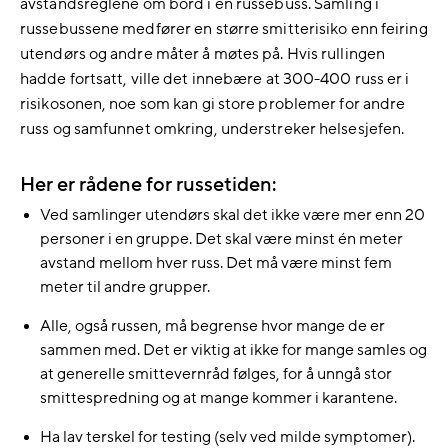
avstandsreglene om bord i en russebuss. Samling i
russebussene medfører en større smitterisiko enn feiring
utendørs og andre måter å møtes på. Hvis rullingen
hadde fortsatt, ville det innebære at 300-400 russ er i
risikosonen, noe som kan gi store problemer for andre
russ og samfunnet omkring, understreker helsesjefen.
Her er rådene for russetiden:
Ved samlinger utendørs skal det ikke være mer enn 20
personer i en gruppe. Det skal være minst én meter
avstand mellom hver russ. Det må være minst fem
meter til andre grupper.
Alle, også russen, må begrense hvor mange de er
sammen med. Det er viktig at ikke for mange samles og
at generelle smittevernråd følges, for å unngå stor
smittespredning og at mange kommer i karantene.
Ha lav terskel for testing (selv ved milde symptomer).