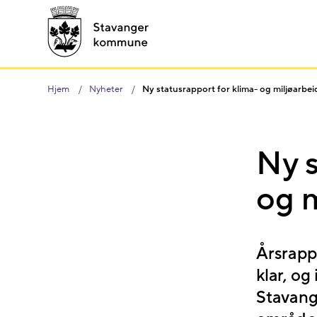
Hjem
Nyheter
Ny statusrapport for klima- og miljøarbei
Ny s
og m
Årsrappo
klar, og
Stavang