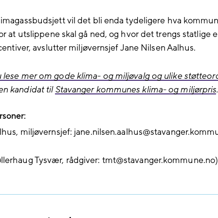
limagassbudsjett vil det bli enda tydeligere hva kommun
or at utslippene skal gå ned, og hvor det trengs statlige e
ncentiver, avslutter miljøvernsjef Jane Nilsen Aalhus.
 lese mer om gode klima- og miljøvalg og ulike støtteor
n kandidat til
Stavanger kommunes klima- og miljørpris
rsoner:
lhus, miljøvernsjef: jane.nilsen.aalhus@stavanger.komm
llerhaug Tysvær, rådgiver: tmt@stavanger.kommune.no