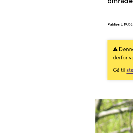
områder
Publisert:
19.06
Denne
derfor v
Gå til
st