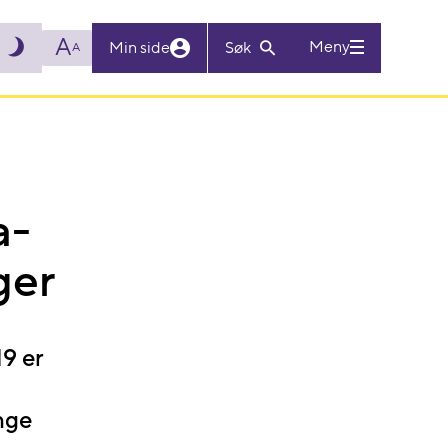
A
Meny
Min side
Søk
A
a-
ger
19 er
nge