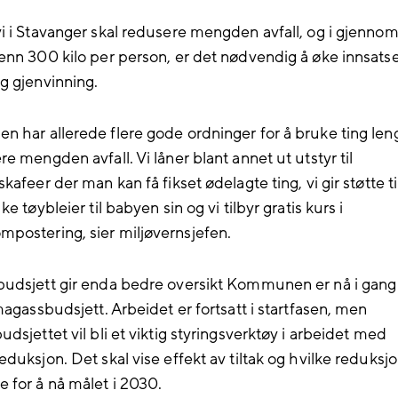
i i Stavanger skal redusere mengden avfall, og i gjennoms
enn 300 kilo per person, er det nødvendig å øke innsats
g gjenvinning.
 har allerede flere gode ordninger for å bruke ting le
e mengden avfall. Vi låner blant annet ut utstyr til
kafeer der man kan få fikset ødelagte ting, vi gir støtte ti
ke tøybleier til babyen sin og vi tilbyr gratis kurs i
ostering, sier miljøvernsjefen.
udsjett gir enda bedre oversikt Kommunen er nå i gan
magassbudsjett. Arbeidet er fortsatt i startfasen, men
dsjettet vil bli et viktig styringsverktøy i arbeidet med
eduksjon. Det skal vise effekt av tiltak og hvilke reduksj
 for å nå målet i 2030.