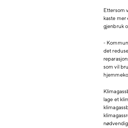
Ettersom v
kaste mer 
gjenbruk o
- Kommunen
det reduser
reparasjons
som vil bru
hjemmekomp
Klimagassb
lage et kli
klimagassbu
klimagassr
nødvendige