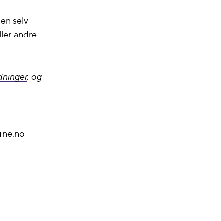
en selv
ller andre
dninger
, og
.
une.no
)