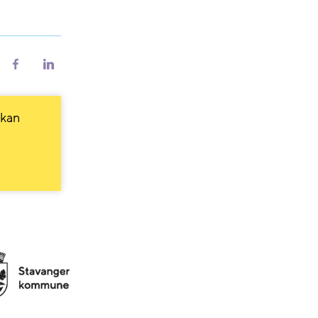
riv
Del
Del
på
på
Facebook
LinkedIn
 kan