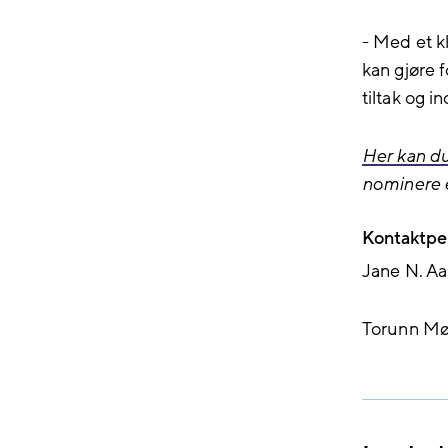
- Med et k
kan gjøre f
tiltak og i
Her kan du
nominere e
Kontaktpe
Jane N. Aa
Torunn Mø