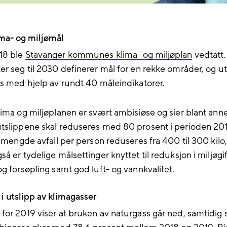
ima- og miljømål
18 ble
Stavanger kommunes klima- og miljøplan
vedtatt.
er seg til 2030 definerer mål for en rekke områder, og ut
es med hjelp av rundt 40 måleindikatorer.
lima og miljøplanen er svært ambisiøse og sier blant anne
tslippene skal reduseres med 80 prosent i perioden 20
l mengde avfall per person reduseres fra 400 til 300 kilo
å er tydelige målsettinger knyttet til reduksjon i miljøgif
og forsøpling samt god luft- og vannkvalitet.
i utslipp av klimagasser
for 2019 viser at bruken av naturgass går ned, samtidig