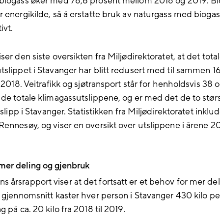
biogass øker med 78,6 prosent mellom 2018 og 2019. Bi
r energikilde, så å erstatte bruk av naturgass med biogas
ivt.
ser den siste oversikten fra Miljødirektoratet, at det tota
tslippet i Stavanger har blitt redusert med til sammen 1
l 2018. Veitrafikk og sjøtransport står for henholdsvis 38 o
 de totale klimagassutslippene, og er med det de to stør
utslipp i Stavanger. Statistikken fra Miljødirektoratet inklu
Rennesøy, og viser en oversikt over utslippene i årene 2
mer deling og gjenbruk
årsrapport viser at det fortsatt er et behov for mer del
I gjennomsnitt kaster hver person i Stavanger 430 kilo pe
g på ca. 20 kilo fra 2018 til 2019.