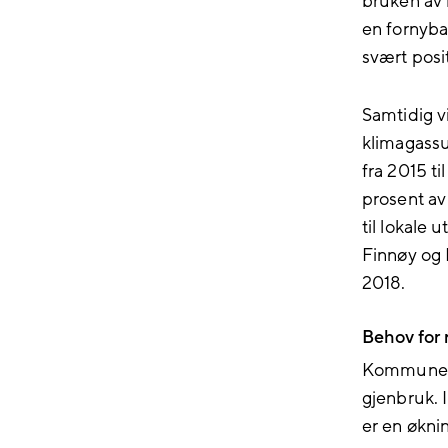
bruken av 
en fornyba
svært posit
Samtidig vi
klimagassu
fra 2015 ti
prosent av
til lokale 
Finnøy og 
2018.
Behov for 
Kommunens 
gjenbruk. 
er en øknin