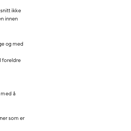
nitt ikke
en innen
nge og med
l foreldre
g med å
oner som er