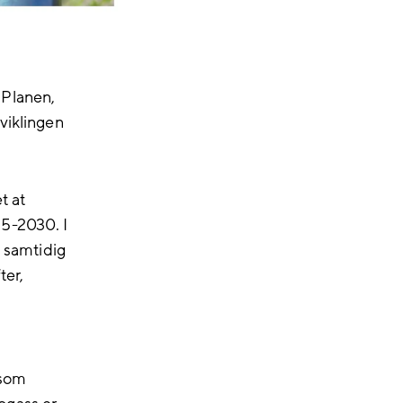
 Planen,
viklingen
t at
15-2030. I
, samtidig
ter,
 som