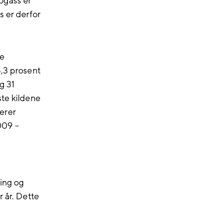
ogass er
s er derfor
le
6,3 prosent
g 31
ste kildene
derer
009 –
ing og
r år. Dette