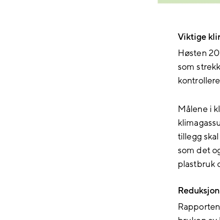
Viktige kl
Høsten 20
som strekk
kontroller
Målene i k
klimagassu
tillegg ska
som det ogs
plastbruk 
Reduksjon 
Rapporten 