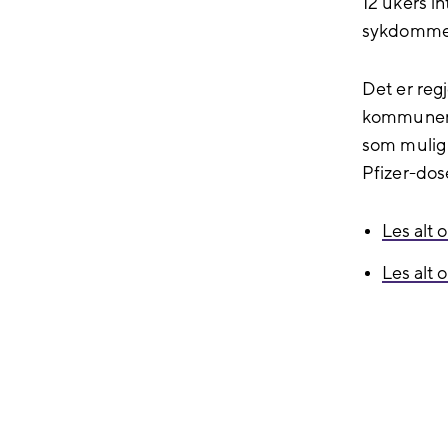
12 ukers i
sykdomme
Det er reg
kommunene g
som mulig 
Pfizer-dose
Les alt 
Les alt