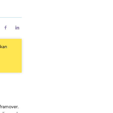
riv
Del
Del
på
på
Facebook
LinkedIn
 kan
 framover.