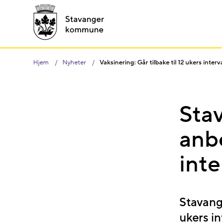
Hjem
Nyheter
Vaksinering: Går tilbake til 12 ukers interva
Sta
anb
inte
Stavange
ukers i