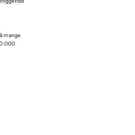
derliggende
 så mange
00.000