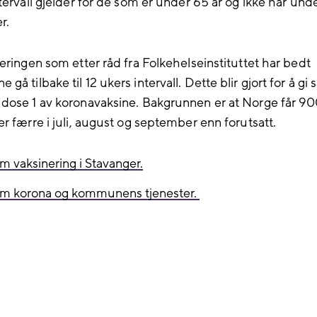
ntervall gjelder for de som er under 65 år og ikke har un
r.
jeringen som etter råd fra Folkehelseinstituttet har bedt
å tilbake til 12 ukers intervall. Dette blir gjort for å gi
dose 1 av koronavaksine. Bakgrunnen er at Norge får 9
r færre i juli, august og september enn forutsatt.
om vaksinering i Stavanger.
 om korona og kommunens tjenester.