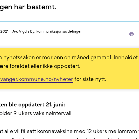
ngen har bestemt.
.2021
Av:
Vigdis By, kommunikasjonsavdelingen
Sk
ut
 nyhetssaken er mer enn en måned gammel. Innholdet
ære foreldet eller ikke oppdatert.
avanger.kommune.no/nyheter
for siste nytt.
n ble oppdatert 21. juni:
der 9 ukers vaksineintervall
at alle vil få satt koronavaksine med 12 ukers mellomrom