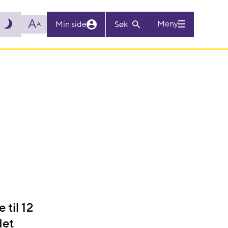
A
Meny
Min side
Søk
A
 til 12
det