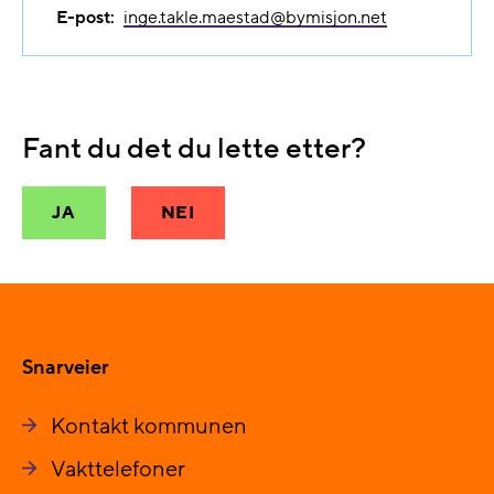
E-post:
inge.takle.maestad@​bymisjon.net
Fant du det du lette etter?
JA
NEI
Snarveier
Kontakt kommunen
Vakttelefoner