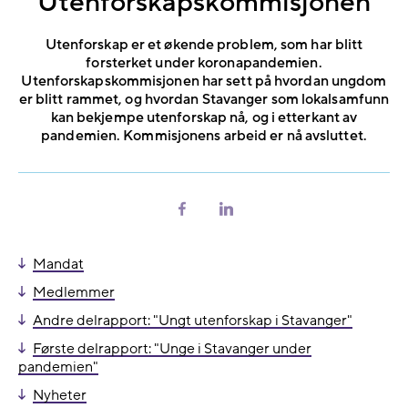
Utenforskapskommisjonen
Utenforskap er et økende problem, som har blitt
forsterket under koronapandemien.
Utenforskapskommisjonen har sett på hvordan ungdom
er blitt rammet, og hvordan Stavanger som lokalsamfunn
kan bekjempe utenforskap nå, og i etterkant av
pandemien. Kommisjonens arbeid er nå avsluttet.
Del
Del
på
på
Facebook
LinkedIn
Mandat
Medlemmer
Andre delrapport: "Ungt utenforskap i Stavanger"
Første delrapport: "Unge i Stavanger under
pandemien"
Nyheter