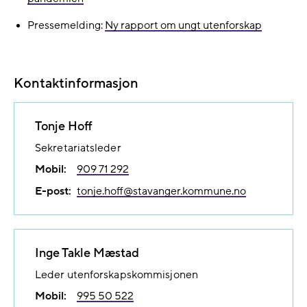
Pressemelding:
Ny rapport om ungt utenforskap
Kontaktinformasjon
Tonje Hoff
Sekretariatsleder
Mobil:
909 71 292
E-post:
tonje.hoff@​stavanger.kommune.no
Inge Takle Mæstad
Leder utenforskapskommisjonen
Mobil:
995 50 522